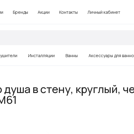
ии
Бренды
Акции
Контакты
Личный кабинет
ушители
Инсталляции
Ванны
Аксессуары для ванн
Зеркала
 душа в стену, круглый, 
Душевые ограждения, поддоны
9M61
Комплектующие