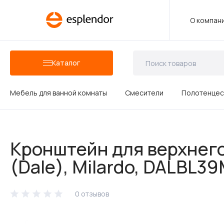
О компан
Каталог
Мебель для ванной комнаты
Смесители
Полотенцес
Аксессуары для ванных комнат
Кронштейн для верхнего
Душевые аксессуары
(Dale), Milardo, DALBL3
0 отзывов
Керамика