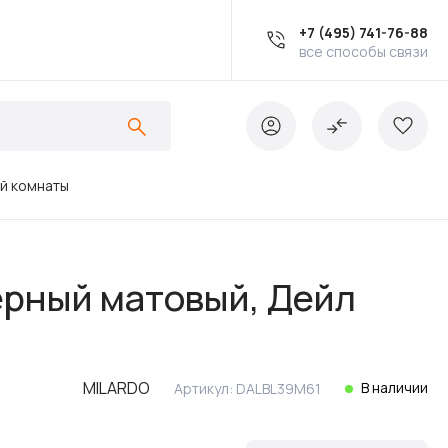
+7 (495) 741-76-88
все способы связи
ой комнаты
Ванны
черный матовый, Дейл
Инсталляции
MILARDO
В наличии
Артикул:
DALBL39M61
Кухонные мойки