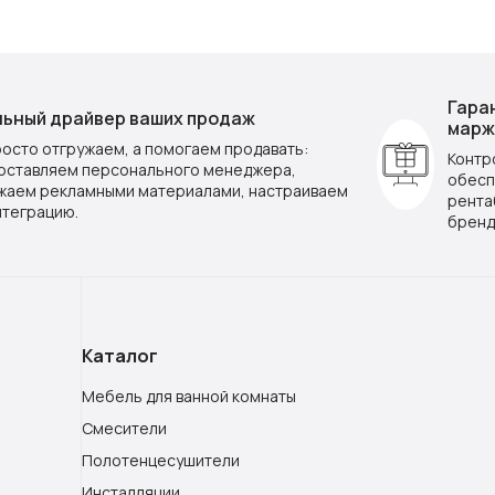
Гара
ьный драйвер ваших продаж
марж
росто отгружаем, а помогаем продавать:
Контр
оставляем персонального менеджера,
обесп
жаем рекламными материалами, настраиваем
рента
нтеграцию.
бренд
Каталог
Мебель для ванной комнаты
Смесители
Полотенцесушители
Инсталляции