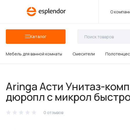
О компан
Каталог
Мебель для ванной комнаты
Смесители
Полотенцес
Аксессуары для ванных комнат
Aringa Асти Унитаз-ком
Душевые аксессуары
дюропл с микрол быстр
0 отзывов
Керамика