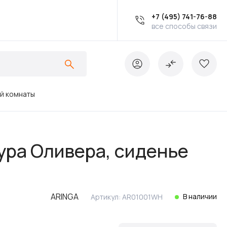
+7 (495) 741-76-88
все способы связи
ой комнаты
Ванны
ура Оливера, сиденье
Инсталляции
ARINGA
В наличии
Артикул:
AR01001WH
Кухонные мойки