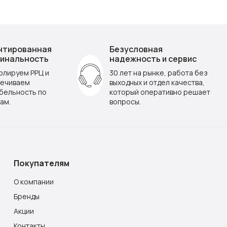
нтированная
Безусловная
инальность
надежность и сервис
олируем РРЦ и
30 лет на рынке, работа без
ечиваем
выходных и отдел качества,
бельность по
который оперативно решает
ам.
вопросы.
Покупателям
О компании
Бренды
Акции
Контакты