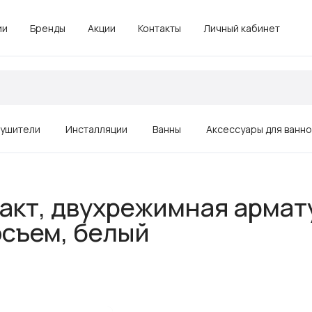
ии
Бренды
Акции
Контакты
Личный кабинет
ушители
Инсталляции
Ванны
Аксессуары для ванн
Зеркала
пакт, двухрежимная армат
Душевые ограждения, поддоны
осъем, белый
Комплектующие