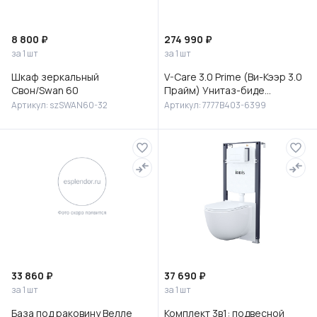
8 800 ₽
274 990 ₽
за 1 шт
за 1 шт
Шкаф зеркальный
V-Care 3.0 Prime (Ви-Кээр 3.0
Свон/Swan 60
Прайм) Унитаз-биде
подвесной, 7777B403-6399
Артикул: szSWAN60-32
Артикул: 7777B403-6399
33 860 ₽
37 690 ₽
за 1 шт
за 1 шт
База под раковину Велле
Комплект 3в1: подвесной