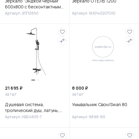
Зеркало "Энджой черный"
Зеркало ОТЕЛЬ 1200
600х800 с бесконтактным
сенсором и холодной
Артикул: ЗЛП2850
Артикул: 1A101402OT010
подсветкой
21 695 ₽
8 000 ₽
за 1 шт
за 1 шт
Душевая система,
Умывальник Свон/Swan 80
тропический душ, латунь,
черный/хром, HB24805-7
Артикул: HB24805-7
Артикул: 9898-80