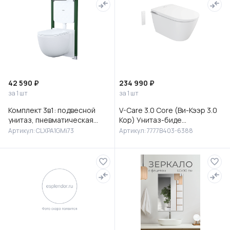
42 590 ₽
234 990 ₽
за 1 шт
за 1 шт
Комплект 3в1: подвесной
V-Care 3.0 Core (Ви-Кээр 3.0
унитаз, пневматическая
Кор) Унитаз-биде
инсталляция и клавиша
подвесной, 7777B403-6388
Артикул: CLXPA1GMi73
Артикул: 7777B403-6388
смыва, Клауд Икс (Cloud X),
IDD