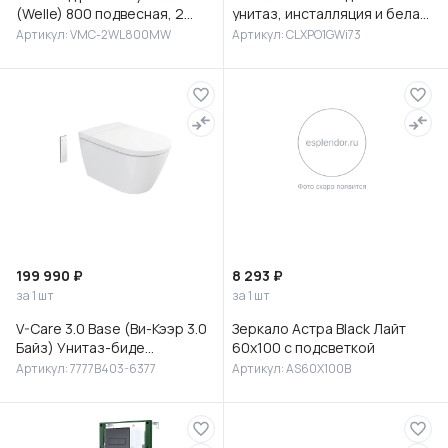
(Welle) 800 подвесная, 2
унитаз, инсталляция и белая
выкатных ящика микролифт,
клавиша смыва, Клауд Икс
Артикул: VMC-2WL800MW
Артикул: CLXPO1GWi73
Белый матовый софт-тач
(Cloud X), IDDIS, CLXPO
199 990 ₽
8 293 ₽
за 1 шт
за 1 шт
V-Care 3.0 Base (Ви-Кээр 3.0
Зеркало Астра Black Лайт
Байз) Унитаз-биде
60х100 с подсветкой
подвесной, 7777B403-6377
Артикул: 7777B403-6377
Артикул: AS60X100B