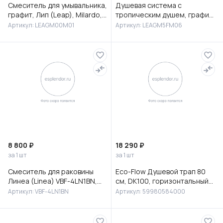
Смеситель для умывальника,
Душевая система с
графит, Лип (Leap), Milardo,
тропическим душем, графит,
LEAGM00M01
Лип (Leap), Milardo,
Артикул: LEAGM00M01
Артикул: LEAGM5FM06
LEAGM5FM06
8 800 ₽
18 290 ₽
за 1 шт
за 1 шт
Смеситель для раковины
Eco-Flow Душевой трап 80
Линеа (Linea) VBF-4LN1BN,
см, DK100, горизонтальный
брашированный никель
сифон 60 мм, матовый
Артикул: VBF-4LN1BN
Артикул: 59980584000
черный, 59980584000