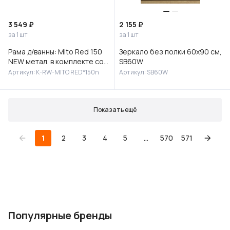
3 549 ₽
2 155 ₽
за 1 шт
за 1 шт
Рама д/ванны: Mito Red 150
Зеркало без полки 60х90 см,
NEW метал. в комплекте со
SB60W
сборочным пакетом, Сорт1
Артикул: K-RW-MITO RED*150n
Артикул: SB60W
Показать ещё
1
2
3
4
5
...
570
571
Популярные бренды