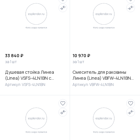
33 840 ₽
10 970 ₽
за 1 шт
за 1 шт
Душевая стойка Линеа
Смеситель для раковины
(Linea) VSFS-4LN1BN с
Линеа (Linea) VBFW-4LN1BN
изливом, брашированный
встраиваемый,
Артикул: VSFS-4LN1BN
Артикул: VBFW-4LN1BN
никель
брашированный никель