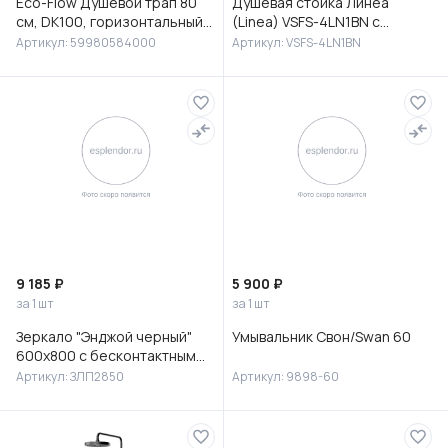
Eco-Flow Душевой трап 80
Душевая стойка Линеа
см, DK100, горизонтальный
(Linea) VSFS-4LN1BN с
сифон 60 мм, матовый
изливом, брашированный
Артикул: 59980584000
Артикул: VSFS-4LN1BN
черный, 59980584000
никель
9 185 ₽
5 900 ₽
за 1 шт
за 1 шт
Зеркало "Энджой черный"
Умывальник Свон/Swan 60
600х800 с бесконтактным
сенсором и холодной
Артикул: ЗЛП2850
Артикул: 9898-60
подсветкой