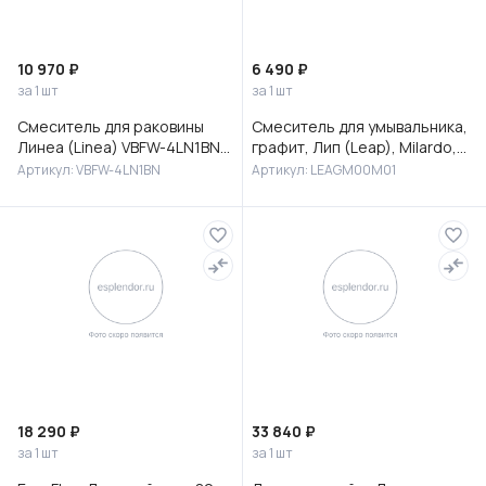
10 970 ₽
6 490 ₽
за 1 шт
за 1 шт
Смеситель для раковины
Смеситель для умывальника,
Линеа (Linea) VBFW-4LN1BN
графит, Лип (Leap), Milardo,
встраиваемый,
LEAGM00M01
Артикул: VBFW-4LN1BN
Артикул: LEAGM00M01
брашированный никель
18 290 ₽
33 840 ₽
за 1 шт
за 1 шт