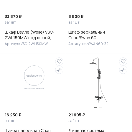
33 870 ₽
8 800 ₽
за 1 шт
за 1 шт
Шкаф Велле (Welle) VSC-
Шкаф зеркальный
2WL150MW подвесной,
Свон/Swan 60
1500*350*300, Белый
Артикул: VSC-2WL150MW
Артикул: szSWAN60-32
матовый софт-тач
16 230 ₽
21 695 ₽
за 1 шт
за 1 шт
Тумба напольная Свон
Душевая система,