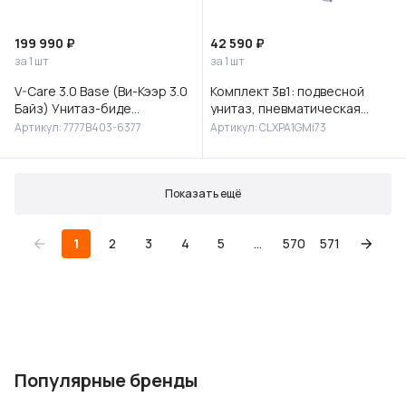
199 990 ₽
42 590 ₽
за 1 шт
за 1 шт
V-Care 3.0 Base (Ви-Кээр 3.0
Комплект 3в1: подвесной
Байз) Унитаз-биде
унитаз, пневматическая
подвесной, 7777B403-6377
инсталляция и клавиша
Артикул: 7777B403-6377
Артикул: CLXPA1GMi73
смыва, Клауд Икс (Cloud X),
IDD
Показать ещё
1
2
3
4
5
...
570
571
Популярные бренды