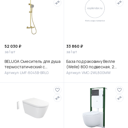
52 030 ₽
33 860 ₽
за 1 шт
за 1 шт
BELUGA Смеситель для душа
База под раковину Велле
термостатический с
(Welle) 800 подвесная, 2
верхней лейкой 30 см
выкатных ящика микролифт,
Артикул: LMF-8045B-BRLG
Артикул: VMC-2WL800MW
(сталь), без излива,LMF-
Белый матовый софт-тач
8045B-BRLG