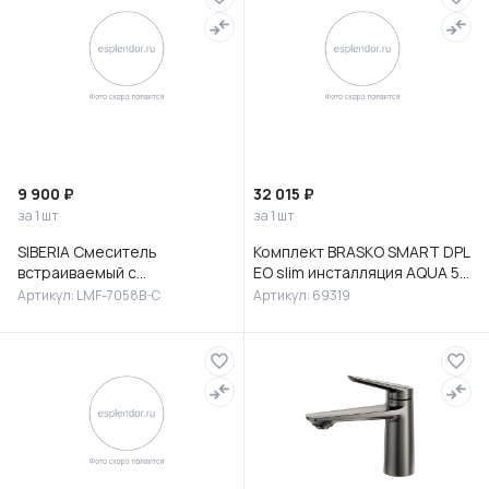
9 900 ₽
32 015 ₽
за 1 шт
за 1 шт
SIBERIA Смеситель
Комплект BRASKO SMART DPL
встраиваемый с
EO slim инсталляция AQUA 50
гигиеническим душем,
PRIME P кнопка ACCENTO
Артикул: LMF-7058B-C
Артикул: 69319
латунь, хром, LMF-7058B-C
CIRCLE пластик хром гля