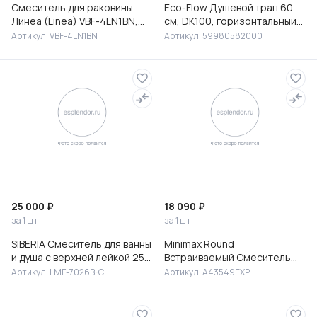
Смеситель для раковины
Eco-Flow Душевой трап 60
Линеа (Linea) VBF-4LN1BN,
см, DK100, горизонтальный
брашированный никель
сифон 60 мм, матовый
Артикул: VBF-4LN1BN
Артикул: 59980582000
черный, 59980582000
25 000 ₽
18 090 ₽
за 1 шт
за 1 шт
SIBERIA Смеситель для ванны
Minimax Round
и душа с верхней лейкой 25
Встраиваемый Смеситель
см, с изливом, латунь, хром,
для раковины, хром,
Артикул: LMF-7026B-C
Артикул: A43549EXP
LMF-7026B-C
A43549EXP