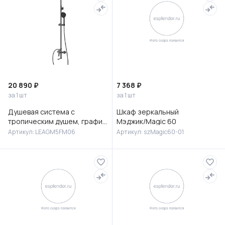
20 890 ₽
7 368 ₽
за 1 шт
за 1 шт
Душевая система с
Шкаф зеркальный
тропическим душем, графит,
Мэджик/Magic 60
Лип (Leap), Milardo,
Артикул: LEAGM5FM06
Артикул: szMagic60-01
LEAGM5FM06