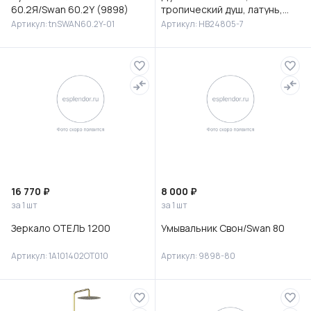
60.2Я/Swan 60.2Y (9898)
тропический душ, латунь,
черный/хром, HB24805-7
Артикул: tnSWAN60.2Y-01
Артикул: HB24805-7
16 770 ₽
8 000 ₽
за 1 шт
за 1 шт
Зеркало ОТЕЛЬ 1200
Умывальник Свон/Swan 80
Артикул: 1A101402OT010
Артикул: 9898-80