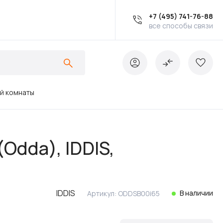
+7 (495) 741-76-88
все способы связи
ой комнаты
Ванны
Odda), IDDIS,
Инсталляции
IDDIS
В наличии
Артикул:
ODDSB00i65
Кухонные мойки