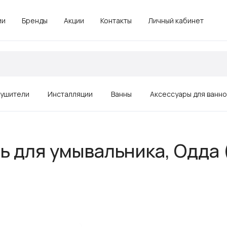
ии
Бренды
Акции
Контакты
Личный кабинет
ушители
Инсталляции
Ванны
Аксессуары для ванн
Зеркала
 для умывальника, Одда (
Душевые ограждения, поддоны
Комплектующие