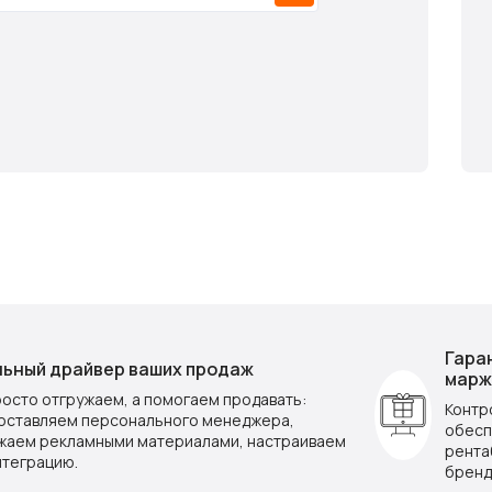
Гара
ьный драйвер ваших продаж
марж
росто отгружаем, а помогаем продавать:
Контр
оставляем персонального менеджера,
обесп
жаем рекламными материалами, настраиваем
рента
нтеграцию.
бренд