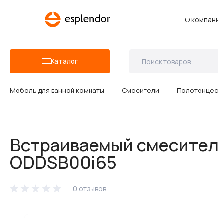
О компан
Каталог
Мебель для ванной комнаты
Смесители
Полотенцес
Аксессуары для ванных комнат
Встраиваемый смеситель
Душевые аксессуары
ODDSB00i65
0 отзывов
Керамика