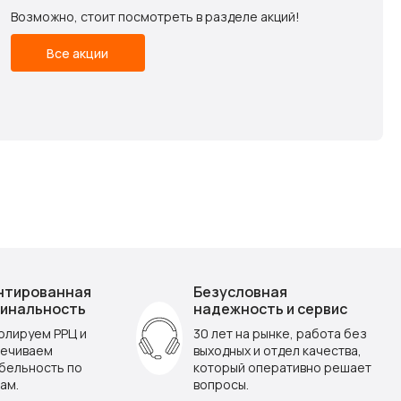
Возможно, стоит посмотреть в разделе акций!
Все акции
нтированная
Безусловная
инальность
надежность и сервис
олируем РРЦ и
30 лет на рынке, работа без
ечиваем
выходных и отдел качества,
бельность по
который оперативно решает
ам.
вопросы.