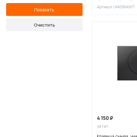
UNIS3M0i77
Хром матовый
Нажимное
Артикул: UNIS3M0i77
черный
Черный матовый
4 150 ₽
за 1 шт
Клавиша смыва, ун