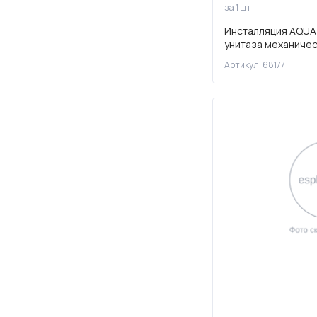
за 1 шт
Инсталляция AQUA
унитаза механиче
Артикул: 68177