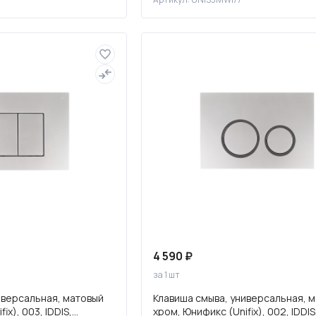
4 590 ₽
за 1 шт
иверсальная, матовый
Клавиша смыва, универсальная, 
ix), 003, IDDIS,
хром, Юнификс (Unifix), 002, IDDIS,