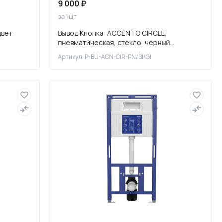
9 000 ₽
за 1 шт
цвет
Вывод Кнопка: ACCENTO CIRCLE,
пневматическая, стекло, черный
глянцевый, Сорт1
Артикул: P-BU-ACN-CIR-PN/Bl/Gl