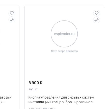
Слив и канализация
8 900 ₽
за 1 шт
матовый
Кнопка управления для скрытых систем
S,
инсталляции Pro/Про, брашированное
золото
Артикул: FP.PRO.BG