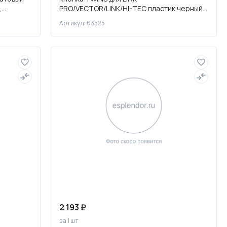
,
PRO/VECTOR/LINK/HI-TEC пластик черный
матовый
Артикул: 63525
2 193 ₽
за 1 шт