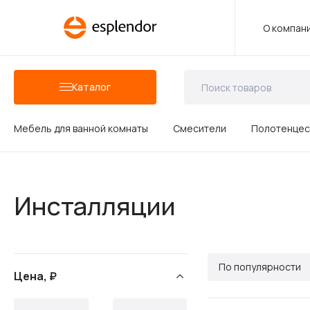
О компан
Каталог
Мебель для ванной комнаты
Смесители
Полотенцес
Аксессуары для ванных комнат
Инсталляции
Душевые аксессуары
По популярности
Цена, ₽
Керамика