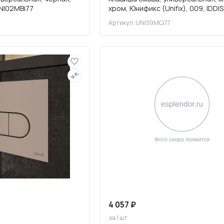
 UNI02MBi77
хром, Юнификс (Unifix), 009, IDDIS
UNIS9MCi77
Артикул: UNIS9MCi77
4 057 ₽
за 1 шт