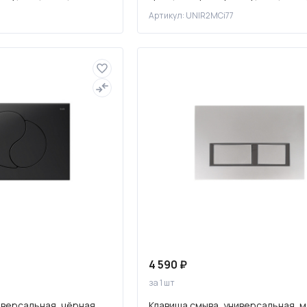
UNIR2MCi77
Артикул: UNIR2MCi77
4 590 ₽
за 1 шт
иверсальная, чёрная,
Клавиша смыва, универсальная, 