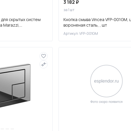
3 182 ₽
за 1 шт
 для скрытых систем
Кнопка смыва Vincea VFP-001GM, 
a Marazzi,
вороненая сталь, , шт
ром-глянец
Артикул: VFP-001GM