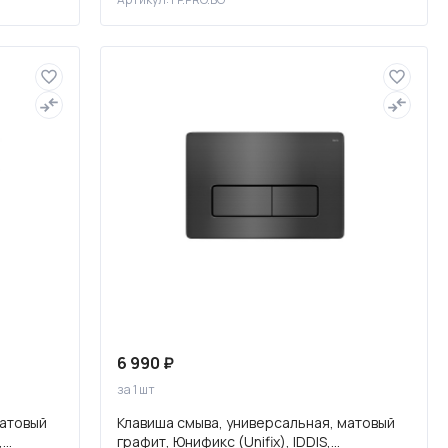
6 990 ₽
за 1 шт
матовый
Клавиша смыва, универсальная, матовый
графит, Юнификс (Unifix), IDDIS,