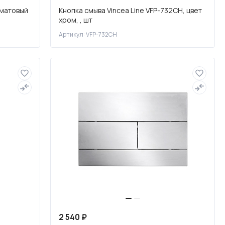
 матовый
Кнопка смыва Vincea Line VFP-732CH, цвет
хром, , шт
Артикул: VFP-732CH
2 540 ₽