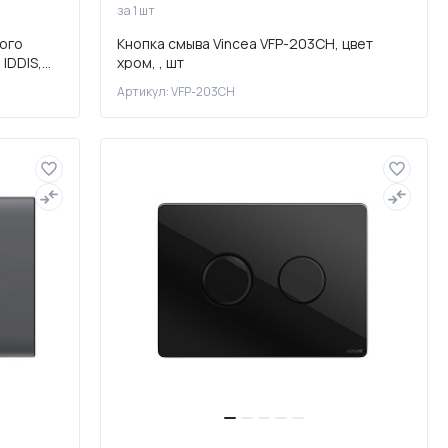
за 1 шт
ого
Кнопка смыва Vincea VFP-203CH, цвет
 IDDIS,
хром, , шт
Артикул: VFP-203CH