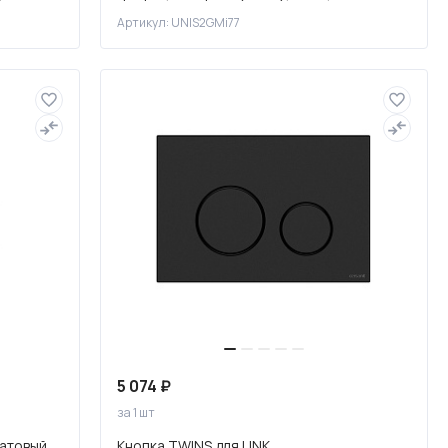
UNIS2GMi77
Артикул: UNIS2GMi77
5 074 ₽
за 1 шт
матовый
Кнопка TWINS для LINK