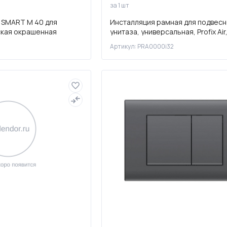
за 1 шт
 SMART M 40 для
Инсталляция рамная для подвесн
ская окрашенная
унитаза, универсальная, Profix Air,
PRA0000i32
Артикул: PRA0000i32