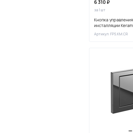
6 310 ₽
за 1 шт
Кнопка управления
инсталляции Keram
прямоугольная, x
Артикул: FPS.KM.CR