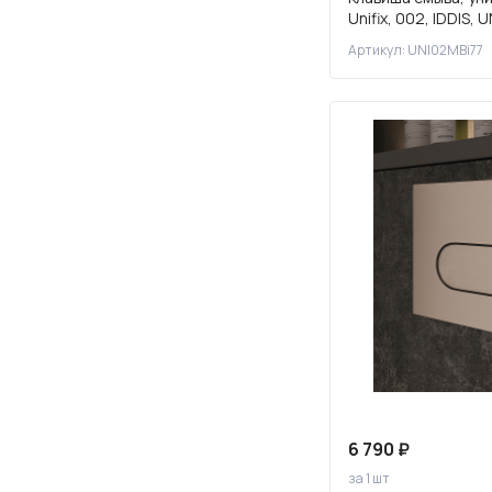
Unifix, 002, IDDIS,
Артикул: UNI02MBi77
6 790 ₽
за 1 шт