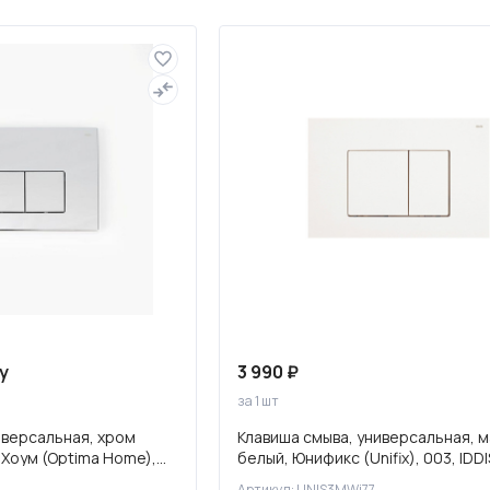
Полотенцесушители
Фильтры для воды
у
3 990 ₽
за 1 шт
иверсальная, хром
Клавиша смыва, универсальная, 
 Хоум (Optima Home),
белый, Юнификс (Unifix), 003, IDDI
UNIS3MWi77
Артикул: UNIS3MWi77