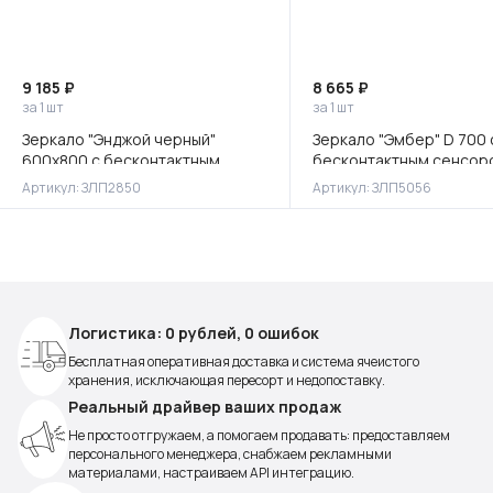
9 185 ₽
8 665 ₽
за 1 шт
за 1 шт
Зеркало "Энджой черный"
Зеркало "Эмбер" D 700 
600х800 с бесконтактным
бесконтактным сенсор
сенсором и холодной
холодной подсветкой
Артикул: ЗЛП2850
Артикул: ЗЛП5056
подсветкой
Логистика: 0 рублей, 0 ошибок
Бесплатная оперативная доставка и система ячеистого
хранения, исключающая пересорт и недопоставку.
Реальный драйвер ваших продаж
Не просто отгружаем, а помогаем продавать: предоставляем
персонального менеджера, снабжаем рекламными
материалами, настраиваем API интеграцию.