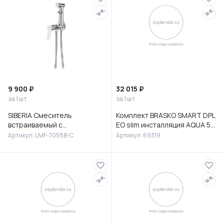
9 900 ₽
32 015 ₽
за 1 шт
за 1 шт
SIBERIA Смеситель
Комплект BRASKO SMART DPL
встраиваемый с
EO slim инсталляция AQUA 50
гигиеническим душем,
PRIME P кнопка ACCENTO
Артикул: LMF-7058B-C
Артикул: 69319
латунь, хром, LMF-7058B-C
CIRCLE пластик хром гля