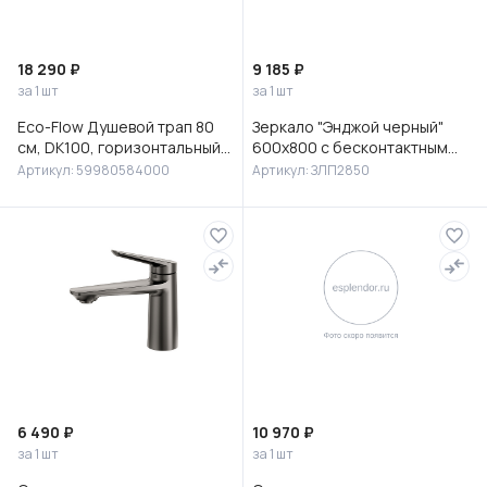
18 290 ₽
9 185 ₽
за 1 шт
за 1 шт
Eco-Flow Душевой трап 80
Зеркало "Энджой черный"
см, DK100, горизонтальный
600х800 с бесконтактным
сифон 60 мм, матовый
сенсором и холодной
Артикул: 59980584000
Артикул: ЗЛП2850
черный, 59980584000
подсветкой
6 490 ₽
10 970 ₽
за 1 шт
за 1 шт