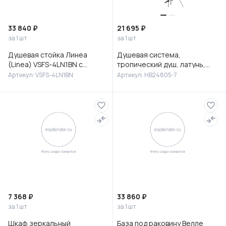
33 840 ₽
21 695 ₽
за 1 шт
за 1 шт
Душевая стойка Линеа
Душевая система,
(Linea) VSFS-4LN1BN с
тропический душ, латунь,
изливом, брашированный
черный/хром, HB24805-7
Артикул: VSFS-4LN1BN
Артикул: HB24805-7
никель
7 368 ₽
33 860 ₽
за 1 шт
за 1 шт
Шкаф зеркальный
База под раковину Велле