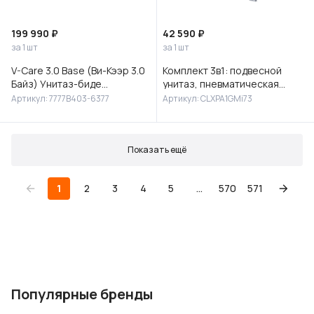
199 990 ₽
42 590 ₽
за 1 шт
за 1 шт
V-Care 3.0 Base (Ви-Кээр 3.0
Комплект 3в1: подвесной
Байз) Унитаз-биде
унитаз, пневматическая
подвесной, 7777B403-6377
инсталляция и клавиша
Артикул: 7777B403-6377
Артикул: CLXPA1GMi73
смыва, Клауд Икс (Cloud X),
IDD
Показать ещё
1
2
3
4
5
...
570
571
Популярные бренды