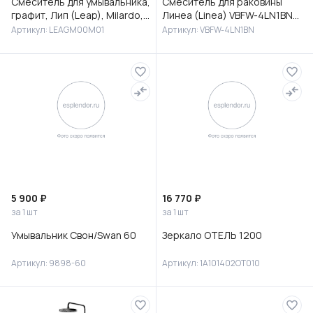
Смеситель для умывальника,
Смеситель для раковины
графит, Лип (Leap), Milardo,
Линеа (Linea) VBFW-4LN1BN
LEAGM00M01
встраиваемый,
Артикул: LEAGM00M01
Артикул: VBFW-4LN1BN
брашированный никель
5 900 ₽
16 770 ₽
за 1 шт
за 1 шт
Умывальник Свон/Swan 60
Зеркало ОТЕЛЬ 1200
Артикул: 9898-60
Артикул: 1A101402OT010