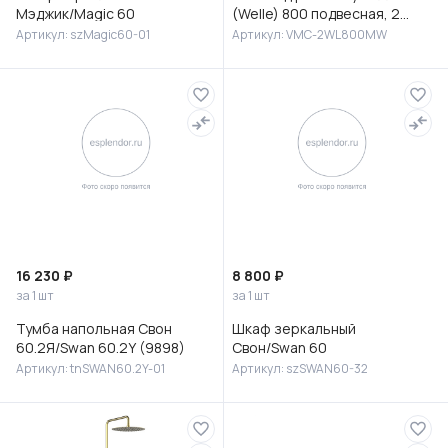
Мэджик/Magic 60
(Welle) 800 подвесная, 2
выкатных ящика микролифт,
Артикул: szMagic60-01
Артикул: VMC-2WL800MW
Белый матовый софт-тач
16 230 ₽
8 800 ₽
за 1 шт
за 1 шт
Тумба напольная Свон
Шкаф зеркальный
60.2Я/Swan 60.2Y (9898)
Свон/Swan 60
Артикул: tnSWAN60.2Y-01
Артикул: szSWAN60-32