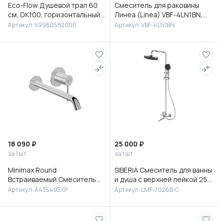
Eco-Flow Душевой трап 60
Смеситель для раковины
см, DK100, горизонтальный
Линеа (Linea) VBF-4LN1BN,
сифон 60 мм, матовый
брашированный никель
Артикул: 59980582000
Артикул: VBF-4LN1BN
черный, 59980582000
18 090 ₽
25 000 ₽
за 1 шт
за 1 шт
Minimax Round
SIBERIA Смеситель для ванны
Встраиваемый Смеситель
и душа с верхней лейкой 25
для раковины, хром,
см, с изливом, латунь, хром,
Артикул: A43549EXP
Артикул: LMF-7026B-C
A43549EXP
LMF-7026B-C