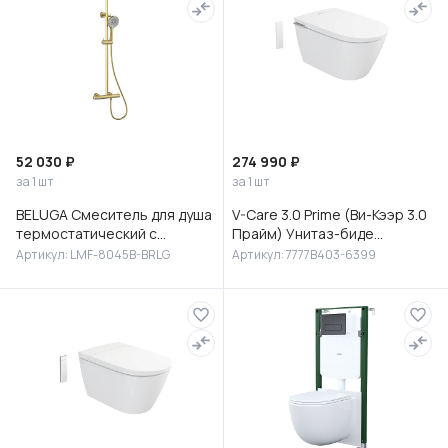
52 030 ₽
274 990 ₽
за 1 шт
за 1 шт
BELUGA Смеситель для душа
V-Care 3.0 Prime (Ви-Кээр 3.0
термостатический с
Прайм) Унитаз-биде
верхней лейкой 30 см
подвесной, 7777B403-6399
Артикул: LMF-8045B-BRLG
Артикул: 7777B403-6399
(сталь), без излива,LMF-
8045B-BRLG