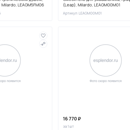
, Milardo, LEAGM5FM06
(Leap), Milardo, LEAGM00M01
6
Артикул: LEAGM00M01
16 770 ₽
за 1 шт