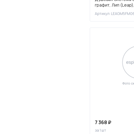
графит, Лип (Leap)
270
Артикул: LEAGM5FM0
300
340
350
360
370
380
390
400
410
420
430
448
7 368 ₽
за 1 шт