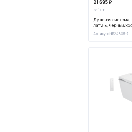
21 695 ₽
за 1 шт
Душевая система, 
латунь, черный/хр
Артикул: HB24805-7