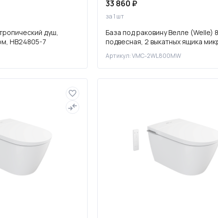
33 860 ₽
за 1 шт
тропический душ,
База под раковину Велле (Welle) 
ом, HB24805-7
подвесная, 2 выкатных ящика мик
Белый матовый софт-тач
Артикул: VMC-2WL800MW