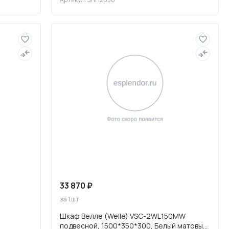
33 870 ₽
за 1 шт
Шкаф Велле (Welle) VSC-2WL150MW
подвесной, 1500*350*300, Белый матовый