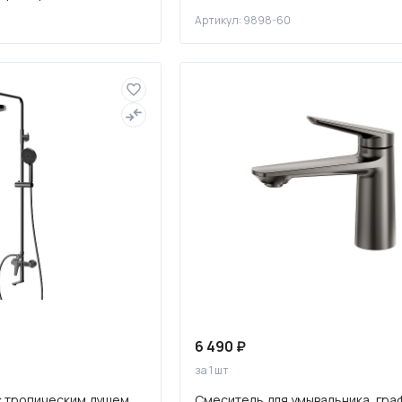
Артикул: 9898-60
6 490 ₽
за 1 шт
с тропическим душем,
Смеситель для умывальника, гра