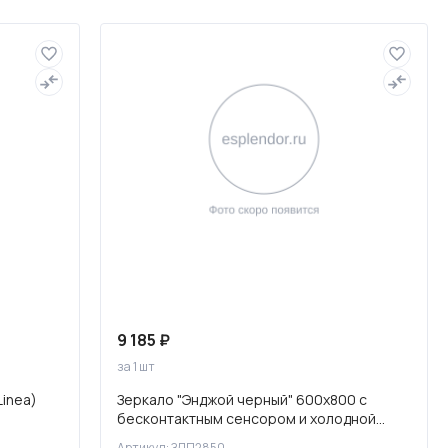
Слив и канализация
9 185 ₽
за 1 шт
inea)
Зеркало "Энджой черный" 600х800 с
бесконтактным сенсором и холодной
подсветкой
Артикул: ЗЛП2850