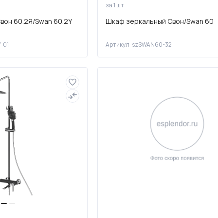
за 1 шт
вон 60.2Я/Swan 60.2Y
Шкаф зеркальный Свон/Swan 60
-01
Артикул: szSWAN60-32