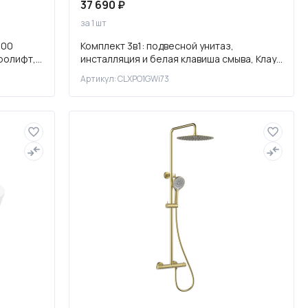
37 690 ₽
за 1 шт
800
Комплект 3в1: подвесной унитаз,
ролифт,
инсталляция и белая клавиша смыва, Клауд
Икс (Cloud X), IDDIS, CLXPO
Артикул: CLXPO1GWi73