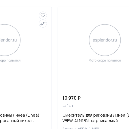
Полотенцесушители
Фильтры для воды
10 970 ₽
за 1 шт
овины Линеа (Linea)
Смеситель для раковины Линеа (L
ированный никель
VBFW-4LN1BN встраиваемый,
брашированный никель
Артикул: VBFW-4LN1BN