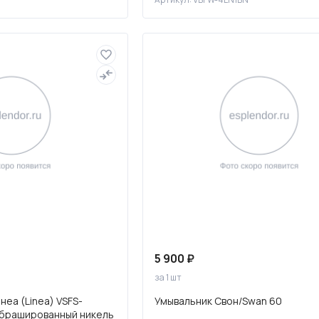
5 900 ₽
за 1 шт
еа (Linea) VSFS-
Умывальник Свон/Swan 60
 брашированный никель