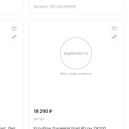
софт-тач
Артикул: VSC-2WL150MW
18 290 ₽
за 1 шт
фит, Лип
Eco-Flow Душевой трап 80 см, DK100,