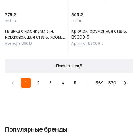
775 ₽
503 ₽
за 1 шт
за 1 шт
Планка с крючками 3-я,
Крючок, оружейная сталь,
нержавеюшая сталь, хром,
B9009-3
B9013
Артикул: B9013
Артикул: B9009-3
Показать ещё
1
2
3
4
5
...
569
570
Популярные бренды