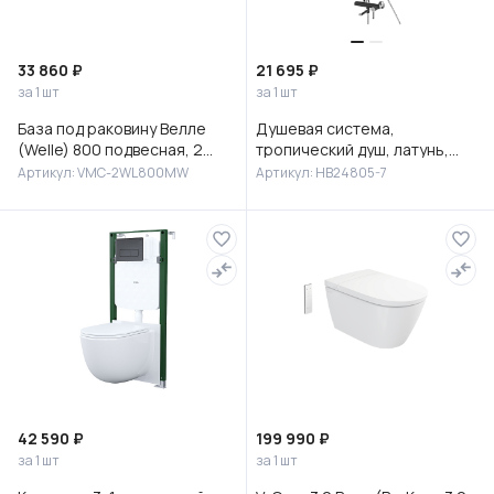
33 860 ₽
21 695 ₽
за 1 шт
за 1 шт
База под раковину Велле
Душевая система,
(Welle) 800 подвесная, 2
тропический душ, латунь,
выкатных ящика микролифт,
черный/хром, HB24805-7
Артикул: VMC-2WL800MW
Артикул: HB24805-7
Белый матовый софт-тач
42 590 ₽
199 990 ₽
за 1 шт
за 1 шт