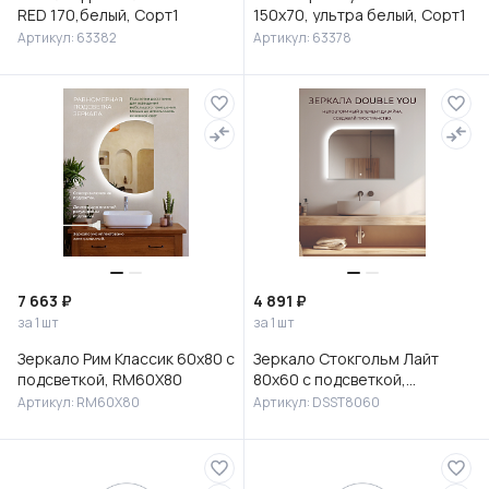
RED 170,белый, Сорт1
150x70, ультра белый, Сорт1
Артикул: 63382
Артикул: 63378
7 663 ₽
4 891 ₽
за 1 шт
за 1 шт
Зеркало Рим Классик 60х80 с
Зеркало Стокгольм Лайт
подсветкой, RM60X80
80х60 с подсветкой,
DSST8060
Артикул: RM60X80
Артикул: DSST8060