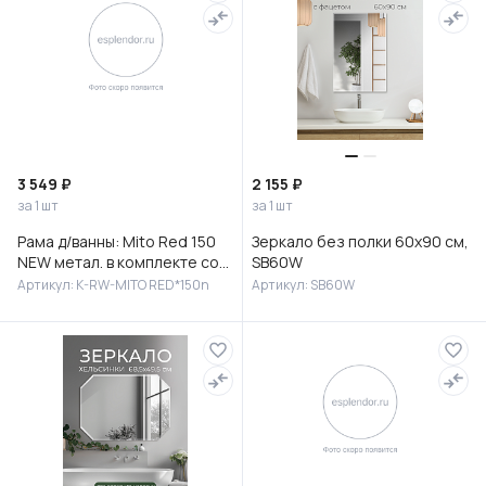
3 549 ₽
2 155 ₽
за 1 шт
за 1 шт
Рама д/ванны: Mito Red 150
Зеркало без полки 60х90 см,
NEW метал. в комплекте со
SB60W
сборочным пакетом, Сорт1
Артикул: K-RW-MITO RED*150n
Артикул: SB60W