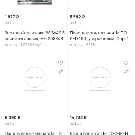
1 877 ₽
5 582 ₽
за 1 шт
за 1 шт
Зеркало Хельсинки 68.5х49.5
Панель фронтальная: MITO
восьмиугольник, HELS68X49
RED 160, ульра белый, Сорт1
Артикул: HELS68X49
Артикул: 63381
6 090 ₽
14 732 ₽
за 1 шт
за 1 шт
Панель фронтальная: MITO
Ванна прямоуг.: MITO GREEN