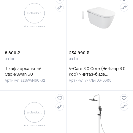
8 800 ₽
234 990 ₽
за 1 шт
за 1 шт
Шкаф зеркальный
V-Care 3.0 Core (Ви-Кээр 3.0
Свон/Swan 60
Кор) Унитаз-биде
подвесной, 7777B403-6388
Артикул: szSWAN60-32
Артикул: 7777B403-6388