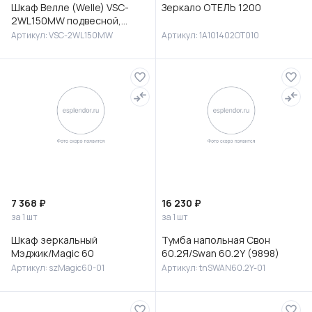
Шкаф Велле (Welle) VSC-
Зеркало ОТЕЛЬ 1200
2WL150MW подвесной,
1500*350*300, Белый
Артикул: VSC-2WL150MW
Артикул: 1A101402OT010
матовый софт-тач
7 368 ₽
16 230 ₽
за 1 шт
за 1 шт
Шкаф зеркальный
Тумба напольная Свон
Мэджик/Magic 60
60.2Я/Swan 60.2Y (9898)
Артикул: szMagic60-01
Артикул: tnSWAN60.2Y-01