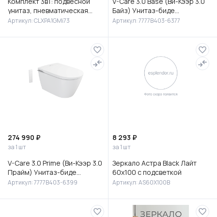
Комплект 3в1: подвесной
V-Care 3.0 Base (Ви-Кээр 3.0
унитаз, пневматическая
Байз) Унитаз-биде
инсталляция и клавиша
подвесной, 7777B403-6377
Артикул: CLXPA1GMi73
Артикул: 7777B403-6377
смыва, Клауд Икс (Cloud X),
IDD
274 990 ₽
8 293 ₽
за 1 шт
за 1 шт
V-Care 3.0 Prime (Ви-Кээр 3.0
Зеркало Астра Black Лайт
Прайм) Унитаз-биде
60х100 с подсветкой
подвесной, 7777B403-6399
Артикул: 7777B403-6399
Артикул: AS60X100B