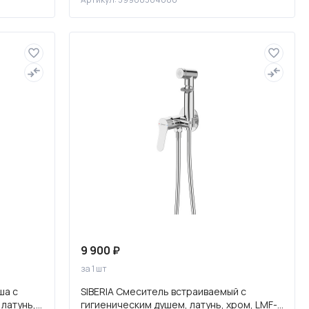
9 900 ₽
за 1 шт
ша с
SIBERIA Смеситель встраиваемый с
 латунь,
гигиеническим душем, латунь, хром, LMF-