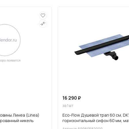
Полотенцесушители
Фильтры для воды
16 290 ₽
за 1 шт
овины Линеа (Linea)
Eco-Flow Душевой трап 60 см, DK
ированный никель
горизонтальный сифон 60 мм, ма
черный, 59980582000
Артикул: 59980582000