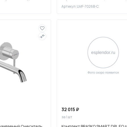
хром, LMF-7026B-C
Артикул: LMF-7026B-C
32 015 ₽
за 1 шт
траиваемый Смеситель
Комплект BRASKO SMART DPL EO s