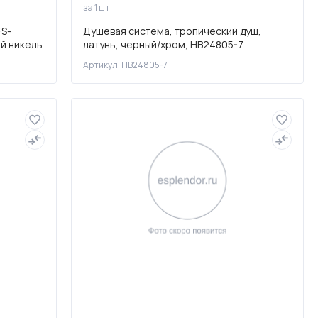
за 1 шт
FS-
Душевая система, тропический душ,
й никель
латунь, черный/хром, HB24805-7
Артикул: HB24805-7