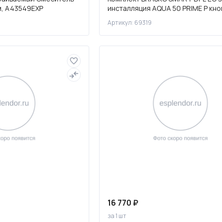
м, A43549EXP
инсталляция AQUA 50 PRIME P кно
ACCENTO CIRCLE пластик хром гл
Артикул: 69319
16 770 ₽
за 1 шт