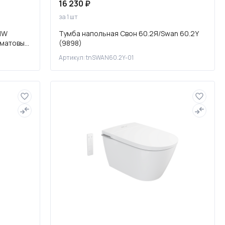
16 230 ₽
за 1 шт
MW
Тумба напольная Свон 60.2Я/Swan 60.2Y
 матовый
(9898)
Артикул: tnSWAN60.2Y-01