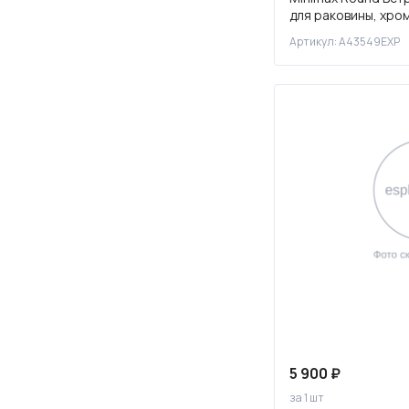
для раковины, хро
270
Артикул: A43549EXP
300
340
350
360
370
380
390
400
410
420
430
448
5 900 ₽
за 1 шт