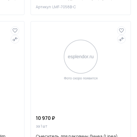
7058B-C
Артикул: LMF-7058B-C
10 970 ₽
за 1 шт
lim
Смеситель для раковины Линеа (Linea)