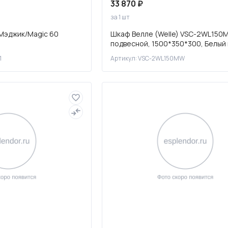
33 870 ₽
за 1 шт
Мэджик/Magic 60
Шкаф Велле (Welle) VSC-2WL150
подвесной, 1500*350*300, Белый
софт-тач
1
Артикул: VSC-2WL150MW