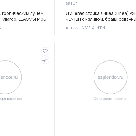
за 1 шт
с тропическим душем,
Душевая стойка Линеа (Linea) VS
, Milardo, LEAGM5FM06
4LN1BN с изливом, брашированны
6
Артикул: VSFS-4LN1BN