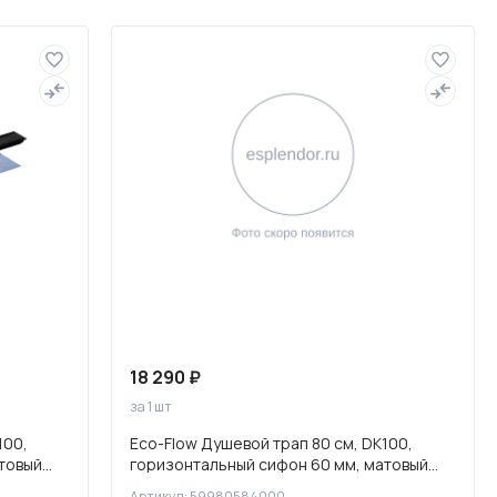
Слив и канализация
18 290 ₽
за 1 шт
100,
Eco-Flow Душевой трап 80 см, DK100,
товый
горизонтальный сифон 60 мм, матовый
черный, 59980584000
Артикул: 59980584000