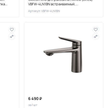
пка
VBFW-4LN1BN встраиваемый,
я
брашированный никель
Артикул: VBFW-4LN1BN
6 490 ₽
за 1 шт