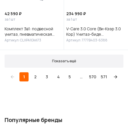
42 590 ₽
234 990 ₽
за 1 шт
за 1 шт
Комплект 3в1: подвесной
V-Care 3.0 Core (Ви-Кээр 3.0
унитаз, пневматическая
Кор) Унитаз-биде
инсталляция и клавиша
подвесной, 7777B403-6388
Артикул: CLXPA1GMi73
Артикул: 7777B403-6388
смыва, Клауд Икс (Cloud X),
IDD
Показать ещё
1
2
3
4
5
...
570
571
Популярные бренды