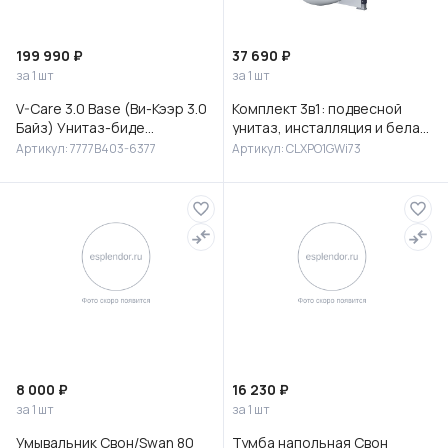
199 990 ₽
37 690 ₽
за 1 шт
за 1 шт
V-Care 3.0 Base (Ви-Кээр 3.0
Комплект 3в1: подвесной
Байз) Унитаз-биде
унитаз, инсталляция и белая
подвесной, 7777B403-6377
клавиша смыва, Клауд Икс
Артикул: 7777B403-6377
Артикул: CLXPO1GWi73
(Cloud X), IDDIS, CLXPO
8 000 ₽
16 230 ₽
за 1 шт
за 1 шт
Умывальник Свон/Swan 80
Тумба напольная Свон