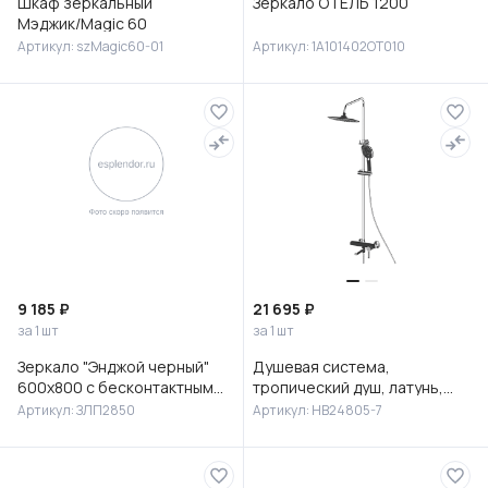
Шкаф зеркальный
Зеркало ОТЕЛЬ 1200
Мэджик/Magic 60
Артикул: szMagic60-01
Артикул: 1A101402OT010
9 185 ₽
21 695 ₽
за 1 шт
за 1 шт
Зеркало "Энджой черный"
Душевая система,
600х800 с бесконтактным
тропический душ, латунь,
сенсором и холодной
черный/хром, HB24805-7
Артикул: ЗЛП2850
Артикул: HB24805-7
подсветкой