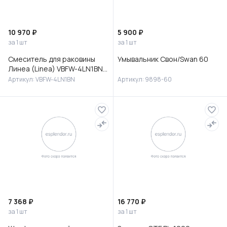
10 970 ₽
5 900 ₽
за 1 шт
за 1 шт
Смеситель для раковины
Умывальник Свон/Swan 60
Линеа (Linea) VBFW-4LN1BN
встраиваемый,
Артикул: VBFW-4LN1BN
Артикул: 9898-60
брашированный никель
7 368 ₽
16 770 ₽
за 1 шт
за 1 шт