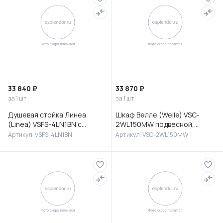
33 840 ₽
33 870 ₽
за 1 шт
за 1 шт
Душевая стойка Линеа
Шкаф Велле (Welle) VSC-
(Linea) VSFS-4LN1BN с
2WL150MW подвесной,
изливом, брашированный
1500*350*300, Белый
Артикул: VSFS-4LN1BN
Артикул: VSC-2WL150MW
никель
матовый софт-тач