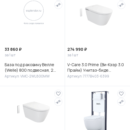
33 860 ₽
274 990 ₽
за 1 шт
за 1 шт
База под раковину Велле
V-Care 3.0 Prime (Ви-Кээр 3.0
(Welle) 800 подвесная, 2
Прайм) Унитаз-биде
выкатных ящика микролифт,
подвесной, 7777B403-6399
Артикул: VMC-2WL800MW
Артикул: 7777B403-6399
Белый матовый софт-тач