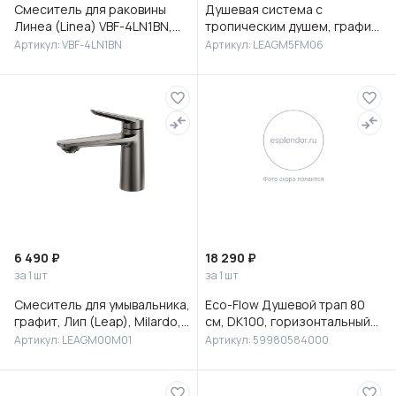
Смеситель для раковины
Душевая система с
Линеа (Linea) VBF-4LN1BN,
тропическим душем, графит,
брашированный никель
Лип (Leap), Milardo,
Артикул: VBF-4LN1BN
Артикул: LEAGM5FM06
LEAGM5FM06
6 490 ₽
18 290 ₽
за 1 шт
за 1 шт
Смеситель для умывальника,
Eco-Flow Душевой трап 80
графит, Лип (Leap), Milardo,
см, DK100, горизонтальный
LEAGM00M01
сифон 60 мм, матовый
Артикул: LEAGM00M01
Артикул: 59980584000
черный, 59980584000