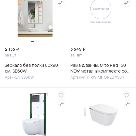
2 155 ₽
3 549 ₽
за 1 шт
за 1 шт
Зеркало без полки 60х90
Рама д/ванны: Mito Red 150
см, SB60W
NEW метал. в комплекте со
сборочным пакетом, Сорт1
Артикул: SB60W
Артикул: K-RW-MITO RED*150n