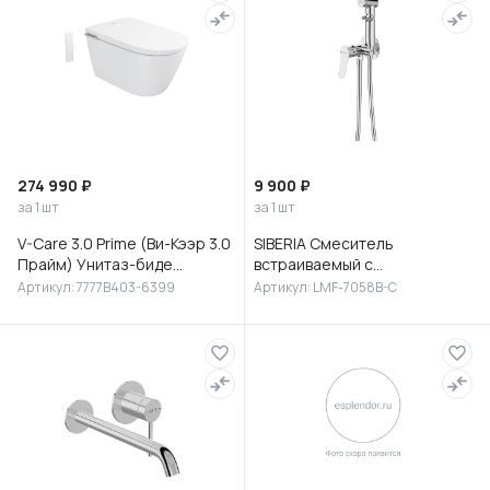
274 990 ₽
9 900 ₽
за 1 шт
за 1 шт
V-Care 3.0 Prime (Ви-Кээр 3.0
SIBERIA Смеситель
Прайм) Унитаз-биде
встраиваемый с
подвесной, 7777B403-6399
гигиеническим душем,
Артикул: 7777B403-6399
Артикул: LMF-7058B-C
латунь, хром, LMF-7058B-C