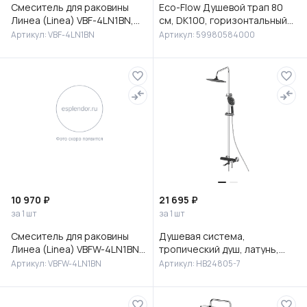
Смеситель для раковины
Eco-Flow Душевой трап 80
Линеа (Linea) VBF-4LN1BN,
см, DK100, горизонтальный
брашированный никель
сифон 60 мм, матовый
Артикул: VBF-4LN1BN
Артикул: 59980584000
черный, 59980584000
10 970 ₽
21 695 ₽
за 1 шт
за 1 шт
Смеситель для раковины
Душевая система,
Линеа (Linea) VBFW-4LN1BN
тропический душ, латунь,
встраиваемый,
черный/хром, HB24805-7
Артикул: VBFW-4LN1BN
Артикул: HB24805-7
брашированный никель