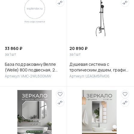
33 860 ₽
20 890 ₽
за 1 шт
за 1 шт
База под раковину Велле
Душевая система с
(Welle) 800 подвесная, 2
тропическим душем, графит,
выкатных ящика микролифт,
Лип (Leap), Milardo,
Артикул: VMC-2WL800MW
Артикул: LEAGM5FM06
Белый матовый софт-тач
LEAGM5FM06