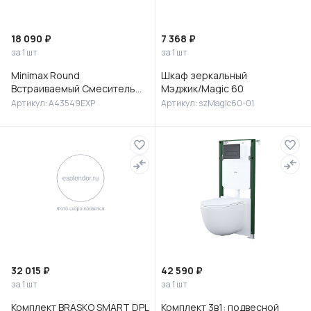
18 090 ₽
7 368 ₽
за 1 шт
за 1 шт
Minimax Round
Шкаф зеркальный
Встраиваемый Смеситель
Мэджик/Magic 60
для раковины, хром,
Артикул: A43549EXP
Артикул: szMagic60-01
A43549EXP
32 015 ₽
42 590 ₽
за 1 шт
за 1 шт
Комплект BRASKO SMART DPL
Комплект 3в1: подвесной