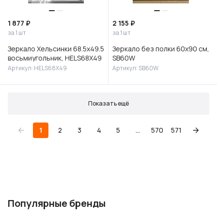
1 877 ₽
2 155 ₽
за 1 шт
за 1 шт
Зеркало Хельсинки 68.5х49.5
Зеркало без полки 60х90 см,
восьмиугольник, HELS68X49
SB60W
Артикул: HELS68X49
Артикул: SB60W
Показать ещё
1
2
3
4
5
...
570
571
Популярные бренды