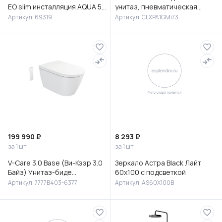
EO slim инсталляция AQUA 50
унитаз, пневматическая
PRIME P кнопка ACCENTO
инсталляция и клавиша
Артикул: 69319
Артикул: CLXPA1GMi73
CIRCLE пластик хром гля
смыва, Клауд Икс (Cloud X),
IDD
199 990 ₽
8 293 ₽
за 1 шт
за 1 шт
V-Care 3.0 Base (Ви-Кээр 3.0
Зеркало Астра Black Лайт
Байз) Унитаз-биде
60х100 с подсветкой
подвесной, 7777B403-6377
Артикул: 7777B403-6377
Артикул: AS60X100B