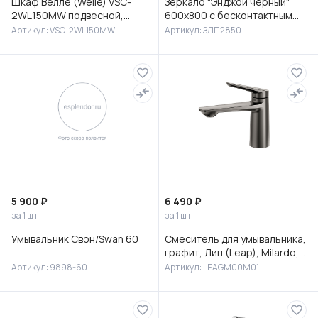
Шкаф Велле (Welle) VSC-
Зеркало "Энджой черный"
2WL150MW подвесной,
600х800 с бесконтактным
1500*350*300, Белый
сенсором и холодной
Артикул: VSC-2WL150MW
Артикул: ЗЛП2850
матовый софт-тач
подсветкой
5 900 ₽
6 490 ₽
за 1 шт
за 1 шт
Умывальник Свон/Swan 60
Смеситель для умывальника,
графит, Лип (Leap), Milardo,
LEAGM00M01
Артикул: 9898-60
Артикул: LEAGM00M01