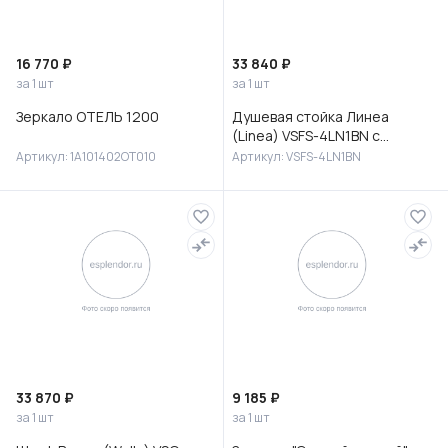
16 770 ₽
33 840 ₽
за 1 шт
за 1 шт
Зеркало ОТЕЛЬ 1200
Душевая стойка Линеа
(Linea) VSFS-4LN1BN с
изливом, брашированный
Артикул: 1A101402OT010
Артикул: VSFS-4LN1BN
никель
33 870 ₽
9 185 ₽
за 1 шт
за 1 шт