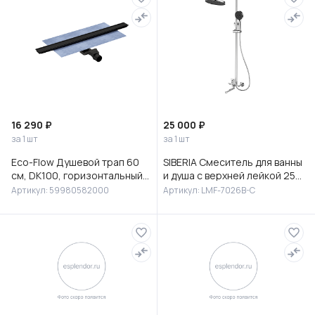
16 290 ₽
25 000 ₽
за 1 шт
за 1 шт
Eco-Flow Душевой трап 60
SIBERIA Смеситель для ванны
см, DK100, горизонтальный
и душа с верхней лейкой 25
сифон 60 мм, матовый
см, с изливом, латунь, хром,
Артикул: 59980582000
Артикул: LMF-7026B-C
черный, 59980582000
LMF-7026B-C