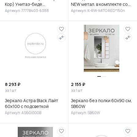
Кор) Унитаз-биде
NEW метал. в комплекте со
подвесной, 7777B403-6388
сборочным пакетом, Сорт1
Артикул: 7777B403-6388
Артикул: K-RW-MITO RED*150n
8 293 ₽
2 155 ₽
за 1 шт
за 1 шт
Зеркало Астра Black Лайт
Зеркало без полки 60х90 см,
60х100 с подсветкой
SB60W
Артикул: AS60X100B
Артикул: SB60W