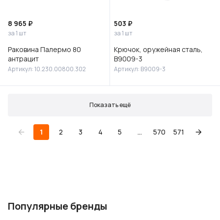
8 965 ₽
503 ₽
за 1 шт
за 1 шт
Раковина Палермо 80
Крючок, оружейная сталь,
антрацит
B9009-3
Артикул: 10.230.00800.302
Артикул: B9009-3
Показать ещё
1
2
3
4
5
...
570
571
Популярные бренды