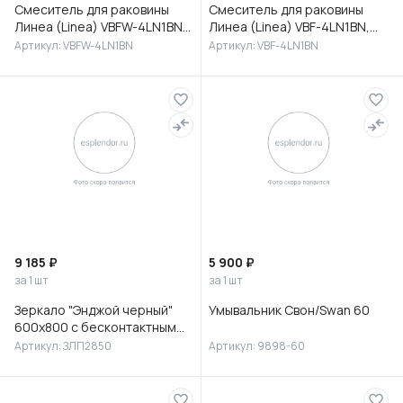
Смеситель для раковины
Смеситель для раковины
Линеа (Linea) VBFW-4LN1BN
Линеа (Linea) VBF-4LN1BN,
встраиваемый,
брашированный никель
Артикул: VBFW-4LN1BN
Артикул: VBF-4LN1BN
брашированный никель
9 185 ₽
5 900 ₽
за 1 шт
за 1 шт
Зеркало "Энджой черный"
Умывальник Свон/Swan 60
600х800 с бесконтактным
сенсором и холодной
Артикул: ЗЛП2850
Артикул: 9898-60
подсветкой