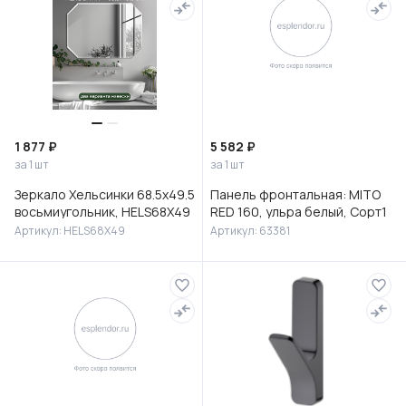
1 877 ₽
5 582 ₽
за 1 шт
за 1 шт
Зеркало Хельсинки 68.5х49.5
Панель фронтальная: MITO
восьмиугольник, HELS68X49
RED 160, ульра белый, Сорт1
Артикул: HELS68X49
Артикул: 63381