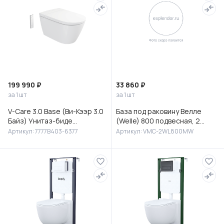
199 990 ₽
33 860 ₽
за 1 шт
за 1 шт
V-Care 3.0 Base (Ви-Кээр 3.0
База под раковину Велле
Байз) Унитаз-биде
(Welle) 800 подвесная, 2
подвесной, 7777B403-6377
выкатных ящика микролифт,
Артикул: 7777B403-6377
Артикул: VMC-2WL800MW
Белый матовый софт-тач