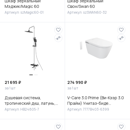
Шкаф зеркальный
Шкаф зеркальный
Мэджик/Magic 60
Свон/Swan 60
Артикул: szMagic60-01
Артикул: szSWAN60-32
21 695 ₽
274 990 ₽
за 1 шт
за 1 шт
Душевая система,
V-Care 3.0 Prime (Ви-Кээр 3.0
тропический душ, латунь,
Прайм) Унитаз-биде
черный/хром, HB24805-7
подвесной, 7777B403-6399
Артикул: HB24805-7
Артикул: 7777B403-6399