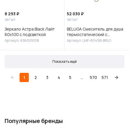
8 293 ₽
52 030 ₽
за 1 шт
за 1 шт
Зеркало Астра Black Лайт
BELUGA Смеситель для душа
60х100 с подсветкой
термостатический с
верхней лейкой 30 см
Артикул: AS60X100B
Артикул: LMF-8045B-BRLG
(сталь), без излива,LMF-
8045B-BRLG
Показать ещё
1
2
3
4
5
...
570
571
Популярные бренды