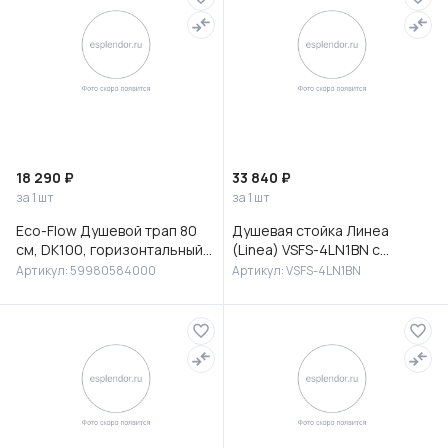
18 290 ₽
33 840 ₽
за 1 шт
за 1 шт
Eco-Flow Душевой трап 80
Душевая стойка Линеа
см, DK100, горизонтальный
(Linea) VSFS-4LN1BN с
сифон 60 мм, матовый
изливом, брашированный
Артикул: 59980584000
Артикул: VSFS-4LN1BN
черный, 59980584000
никель