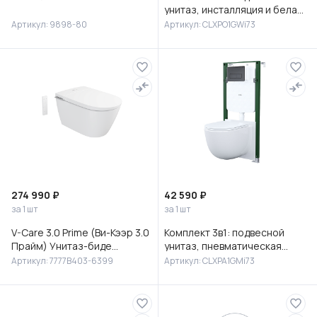
унитаз, инсталляция и белая
клавиша смыва, Клауд Икс
Артикул: 9898-80
Артикул: CLXPO1GWi73
(Cloud X), IDDIS, CLXPO
274 990 ₽
42 590 ₽
за 1 шт
за 1 шт
V-Care 3.0 Prime (Ви-Кээр 3.0
Комплект 3в1: подвесной
Прайм) Унитаз-биде
унитаз, пневматическая
подвесной, 7777B403-6399
инсталляция и клавиша
Артикул: 7777B403-6399
Артикул: CLXPA1GMi73
смыва, Клауд Икс (Cloud X),
IDD