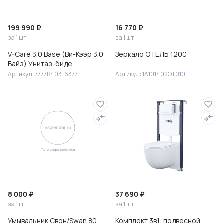
199 990 ₽
16 770 ₽
за 1 шт
за 1 шт
V-Care 3.0 Base (Ви-Кээр 3.0
Зеркало ОТЕЛЬ 1200
Байз) Унитаз-биде
подвесной, 7777B403-6377
Артикул: 7777B403-6377
Артикул: 1A101402OT010
8 000 ₽
37 690 ₽
за 1 шт
за 1 шт
Умывальник Свон/Swan 80
Комплект 3в1: подвесной