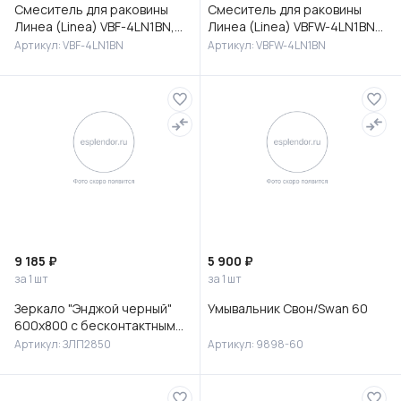
Смеситель для раковины
Смеситель для раковины
Линеа (Linea) VBF-4LN1BN,
Линеа (Linea) VBFW-4LN1BN
брашированный никель
встраиваемый,
Артикул: VBF-4LN1BN
Артикул: VBFW-4LN1BN
брашированный никель
9 185 ₽
5 900 ₽
за 1 шт
за 1 шт
Зеркало "Энджой черный"
Умывальник Свон/Swan 60
600х800 с бесконтактным
сенсором и холодной
Артикул: ЗЛП2850
Артикул: 9898-60
подсветкой