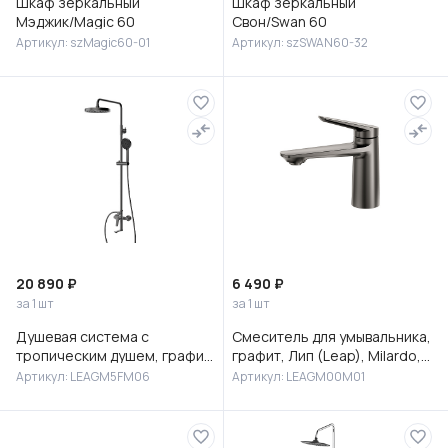
Шкаф зеркальный
Шкаф зеркальный
Мэджик/Magic 60
Свон/Swan 60
Артикул: szMagic60-01
Артикул: szSWAN60-32
20 890 ₽
6 490 ₽
за 1 шт
за 1 шт
Душевая система с
Смеситель для умывальника,
тропическим душем, графит,
графит, Лип (Leap), Milardo,
Лип (Leap), Milardo,
LEAGM00M01
Артикул: LEAGM5FM06
Артикул: LEAGM00M01
LEAGM5FM06