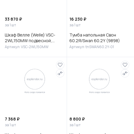
33 870 ₽
16 230 ₽
за 1 шт
за 1 шт
Шкаф Велле (Welle) VSC-
Тумба напольная Свон
2WL150MW подвесной,
60.2Я/Swan 60.2Y (9898)
1500*350*300, Белый
Артикул: VSC-2WL150MW
Артикул: tnSWAN60.2Y-01
матовый софт-тач
7 368 ₽
8 800 ₽
за 1 шт
за 1 шт