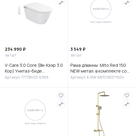
234 990 ₽
3 549 ₽
за 1 шт
за 1 шт
V-Care 3.0 Core (Ви-Кээр 3.0
Рама д/ванны: Mito Red 150
Кор) Унитаз-биде
NEW метал. в комплекте со
подвесной, 7777B403-6388
сборочным пакетом, Сорт1
Артикул: 7777B403-6388
Артикул: K-RW-MITO RED*150n