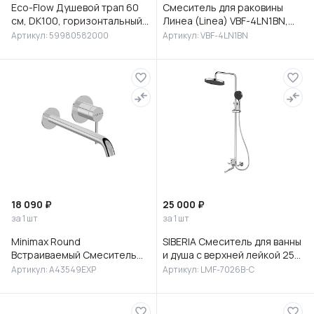
Eco-Flow Душевой трап 60
Смеситель для раковины
см, DK100, горизонтальный
Линеа (Linea) VBF-4LN1BN,
сифон 60 мм, матовый
брашированный никель
Артикул: 59980582000
Артикул: VBF-4LN1BN
черный, 59980582000
18 090 ₽
25 000 ₽
за 1 шт
за 1 шт
Minimax Round
SIBERIA Смеситель для ванны
Встраиваемый Смеситель
и душа с верхней лейкой 25
для раковины, хром,
см, с изливом, латунь, хром,
Артикул: A43549EXP
Артикул: LMF-7026B-C
A43549EXP
LMF-7026B-C