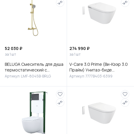
52 030 ₽
274 990 ₽
за 1 шт
за 1 шт
BELUGA Смеситель для душа
V-Care 3.0 Prime (Ви-Кээр 3.0
термостатический с
Прайм) Унитаз-биде
верхней лейкой 30 см
подвесной, 7777B403-6399
Артикул: LMF-8045B-BRLG
Артикул: 7777B403-6399
(сталь), без излива,LMF-
8045B-BRLG