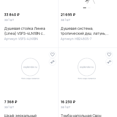
33 840 ₽
21 695 ₽
за 1 шт
за 1 шт
Душевая стойка Линеа
Душевая система,
(Linea) VSFS-4LN1BN с
тропический душ, латунь,
изливом, брашированный
черный/хром, HB24805-7
Артикул: VSFS-4LN1BN
Артикул: HB24805-7
никель
7 368 ₽
16 230 ₽
за 1 шт
за 1 шт
Шкаф зеркальный
Тумба напольная Свон