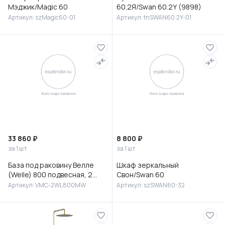
Мэджик/Magic 60
60.2Я/Swan 60.2Y (9898)
Артикул: szMagic60-01
Артикул: tnSWAN60.2Y-01
33 860 ₽
8 800 ₽
за 1 шт
за 1 шт
База под раковину Велле
Шкаф зеркальный
(Welle) 800 подвесная, 2
Свон/Swan 60
выкатных ящика микролифт,
Артикул: VMC-2WL800MW
Артикул: szSWAN60-32
Белый матовый софт-тач