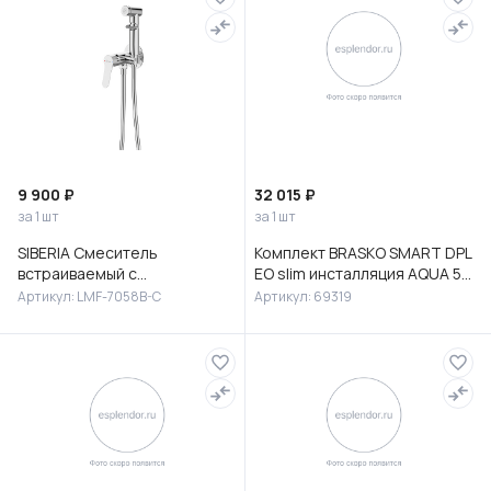
9 900 ₽
32 015 ₽
за 1 шт
за 1 шт
SIBERIA Смеситель
Комплект BRASKO SMART DPL
встраиваемый с
EO slim инсталляция AQUA 50
гигиеническим душем,
PRIME P кнопка ACCENTO
Артикул: LMF-7058B-C
Артикул: 69319
латунь, хром, LMF-7058B-C
CIRCLE пластик хром гля