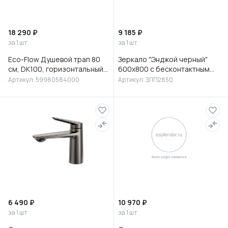
18 290 ₽
9 185 ₽
за 1 шт
за 1 шт
Eco-Flow Душевой трап 80
Зеркало "Энджой черный"
см, DK100, горизонтальный
600х800 с бесконтактным
сифон 60 мм, матовый
сенсором и холодной
Артикул: 59980584000
Артикул: ЗЛП2850
черный, 59980584000
подсветкой
6 490 ₽
10 970 ₽
за 1 шт
за 1 шт