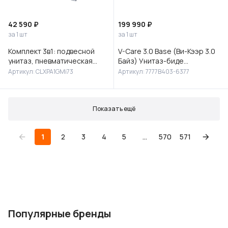
42 590 ₽
199 990 ₽
за 1 шт
за 1 шт
Комплект 3в1: подвесной
V-Care 3.0 Base (Ви-Кээр 3.0
унитаз, пневматическая
Байз) Унитаз-биде
инсталляция и клавиша
подвесной, 7777B403-6377
Артикул: CLXPA1GMi73
Артикул: 7777B403-6377
смыва, Клауд Икс (Cloud X),
IDD
Показать ещё
1
2
3
4
5
...
570
571
Популярные бренды