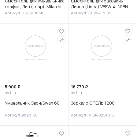
Смеситель для умывальника,
Смеситель для раковины
графит, Лип (Leap), Milardo,
Линеа (Linea) VBFW-4LN1BN
LEAGM00M01
встраиваемый,
Артикул: LEAGM00M01
Артикул: VBFW-4LN1BN
брашированный никель
5 900 ₽
16 770 ₽
за 1 шт
за 1 шт
Умывальник Свон/Swan 60
Зеркало ОТЕЛЬ 1200
Артикул: 9898-60
Артикул: 1A101402OT010